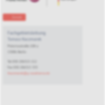
Zurück
Fachgebietsleitung
Tomasz Kaczmarek
Pistoriusstraße 108 a
13086 Berlin
Tel 030 206315 212
Fax 030 206315 333
tkaczmarek@g-casablanca.de