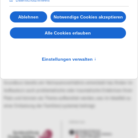
teilnehmenden Eltern für das Thema Bindung zu sensibilisieren und
ihnen Möglichkeiten der Frühförderung ihres Babys aufzuzeigen.
Leicht verständlich vermitteln unsere sozialpädagogischen
Fachkräfte entwicklungspsychologische und -physiologische
Kenntnisse, die im Anschluss durch verschiedene kleine Übungen
alltagsbezogen und spielerisch in die Praxis umgesetzt werden.
In den folgenden Terminen des Aufbaukurses wird das bereits
vermittelte Wissen vertieft und verinnerlicht, oft mit Unterstützung
durch anwesende Kinderärzt:innen, Physiotherapeut:innen oder
Psycholog:innen. Da sich zwischen den teilnehmenden Eltern im
Grundkurs bereits ein Vertrauensverhältnis entwickelt hat, finden im
Aufbaukurs auch problematische oder traumatische Erlebnisse ihren
Platz und können als Thema aufbereitet werden, was im Idealfall zu
einer Entlastung der Familien(-systeme) beiträgt.