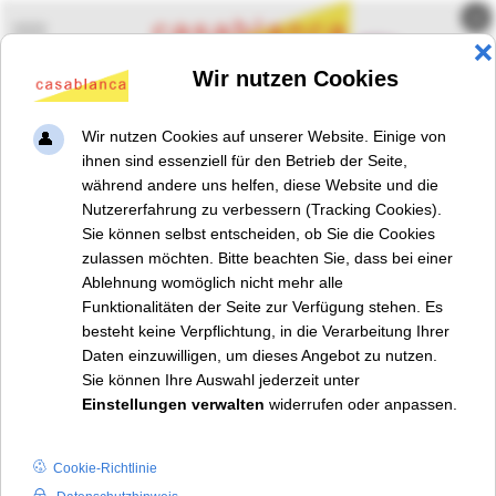
×
Mobile Menu Toggle
Frühförderkurs "babybase"
babybase
ist ein kostenloses
Angebot zur Unterstützung von
Eltern mit Babys im ersten
Lebensjahr (Grundkurs) bzw. mit
Kindern von 1 - 1,5 Jahren
(Aufbaukurs). Den Kurs leiten zwei
sozialpädagogische Fachkräfte mit
besonderen Fachkenntnissen zur
frühkindlichen Entwicklungspädagogik und -psychologie.
Im Grundkurs werden Grundlagen der Entwicklung und Förderung
von Kindern im ersten Lebensjahr vermittelt. Ziel ist es, die