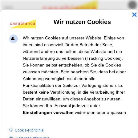
×
Mobile Menu Toggle
Betreutes Einzelwohnen /
Jugendwohngruppe
Betreutes Einzelwohnen
Kontakt
In mehreren trägereigenen Ein- bis Zweizimmerwohnungen
können wir bis zu 22
Jugendliche ab 15 Jahren
aufnehmen und
sozialpädagogisch betreuen. Das Büro der Betreuer:innen ist die
zentrale Anlaufstelle und befindet sich am Helmholtzplatz in
Prenzlauer Berg - die Wohnungen befinden sich im direkten
Umfeld sowie in Pankow-Zentrum.
Die jungen Menschen werden im Rahmen einer Hilfe zur