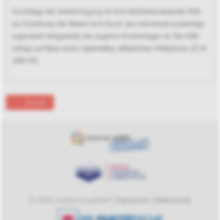
Grundlage der Unterbringung ist eine familienersetzende Hilfe
zur Erziehung. Der Bedarf wird durch das individuell zuständige
Jugendamt festgestellt, das zugleich Kostenträger ist. Die Hilfe
erfolgt auf Basis eines regelmäßig reflektierten Hilfeplanes. (§ 34
SGB VIII)
Zurück
© 2026 casablanca gGmbH |
Impressum
|
Datenschutz