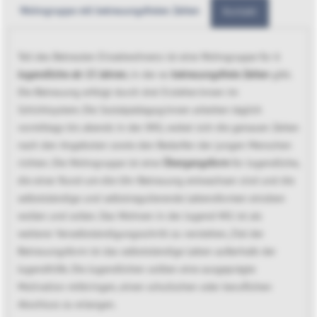
Wohngruppe mit betreuungsfreien Zeiten
Kontakt
Teil des Betreuten Einzelwohnens ist eine Wohngruppe für 6
Jugendliche ab 15 Jahren
, in der es
betreuungsfreie Zeiten
gibt.
Die Betreuung erfolgt durch drei Erzieher:innen im
Schichtsystem. Die Sozialpädagog:innen arbeiten täglich
vormittags bis abends in der JWG, wobei sich die genauen Zeiten
nach den Angeboten sowie den Bedarfen der jungen Menschen
richten. Die Wohngruppe ist eine
Übergangsform
für Jugendliche,
die einer Rund-um-die-Uhr-Betreuung entwachsen sind und die
selbstständige und selbstregulierende Lebensformen einüben
wollen und sollen. Das Wohnen in der Jugend-WG ist als
weiterer Verselbständigungsschritt zu verstehen, Ziel der
Betreuungsform ist das selbstständige Leben außerhalb der
Jugendhilfe. Die Jugendlichen sollten eine ausgeprägte
Motivation mitbringen, einen schulischen oder beruflichen
Abschluss zu erlangen.