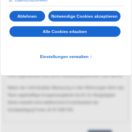
Erziehung aufgenommen und betreut. Der Bedarf wird vom
individuell zuständigen Jugendamt, das auch Kostenträger ist,
festgestellt. Die Hilfe erfolgt auf Basis eines regelmäßig
reflektierten Hilfeplanes.
Der Umfang der Hilfe in Form wöchentlicher
Betreuungsstunden
richtet sich nach dem individuellen Bedarf und kann im Laufe
der Betreuung zwischen 6 - 15 h/Wo variieren. Die
untergebrachten jungen Menschen erhalten Hilfe zum
Lebensunterhalt und Miete durch die Abt. wirtschaftliche Hilfe
ihres Jugendamtes bzw. durch Ausbildungsbeihilfen oder BaFöG.
Neben der individuellen Betreuung in den Wohnungen führt das
Team regelmäßige Gruppenangebote durch. Zu festgelegten
Zeiten besteht eine telefonische Erreichbarkeit der
Sozialpädagog*innen. (§ 34 SGB VIII)